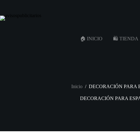
Saltar
al
contenido
🏠 INICIO
🛍️ TIENDA
Inicio
/
DECORACIÓN PARA 
DECORACIÓN PARA ESP