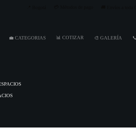
💳 Métodos de pago
📍 Bogotá
🚚 Envíos a toda
📊 COTIZAR
💼 CATEGORIAS
🎨 GALERÍA

ESPACIOS
ACIOS